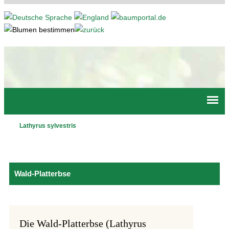
Jump to navigation
Lathyrus sylvestris
Hauptmenü
Wald-Platterbse
Die Wald-Platterbse (Lathyrus