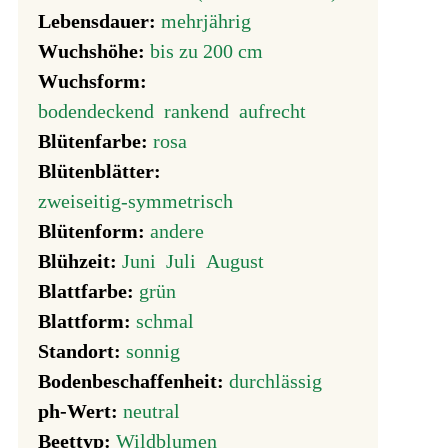
Lebensdauer:
mehrjährig
Wuchshöhe:
bis zu 200 cm
Wuchsform:
bodendeckend
rankend
aufrecht
Blütenfarbe:
rosa
Blütenblätter:
zweiseitig-symmetrisch
Blütenform:
andere
Blühzeit:
Juni
Juli
August
Blattfarbe:
grün
Blattform:
schmal
Standort:
sonnig
Bodenbeschaffenheit:
durchlässig
ph-Wert:
neutral
Beettyp:
Wildblumen