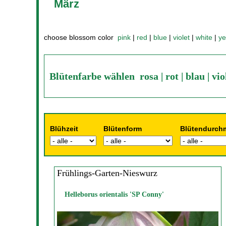
März
choose blossom color
pink
|
red
|
blue
|
violet
|
white
|
ye
Blütenfarbe wählen
rosa
|
rot
|
blau
|
vio
Blühzeit
Blütenform
Blütendurch
Frühlings-Garten-Nieswurz
Helleborus orientalis 'SP Conny'