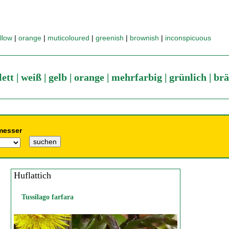
llow
|
orange
|
muticoloured
|
greenish
|
brownish
|
inconspicuous
lett
|
weiß
|
gelb
|
orange
|
mehrfarbig
|
grünlich
|
brä
messer
Huflattich
Tussilago farfara