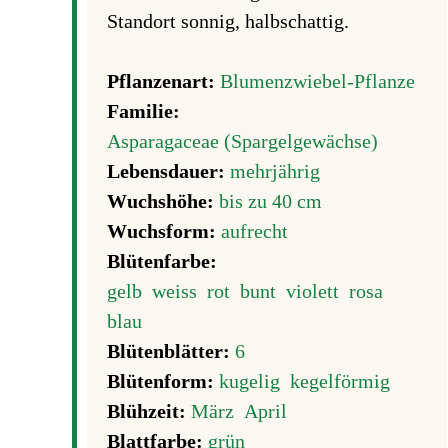
Standort sonnig, halbschattig.
Pflanzenart:
Blumenzwiebel-Pflanze
Familie:
Asparagaceae (Spargelgewächse)
Lebensdauer:
mehrjährig
Wuchshöhe:
bis zu 40 cm
Wuchsform:
aufrecht
Blütenfarbe:
gelb
weiss
rot
bunt
violett
rosa
blau
Blütenblätter:
6
Blütenform:
kugelig
kegelförmig
Blühzeit:
März
April
Blattfarbe:
grün